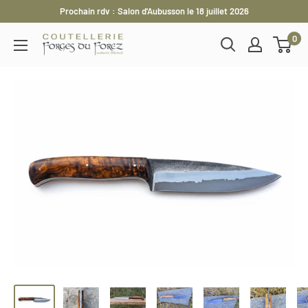
Passer
Prochain rdv : Salon d'Aubusson le 18 juillet 2026
au
0
Les
contenu
Forges
du
Forez