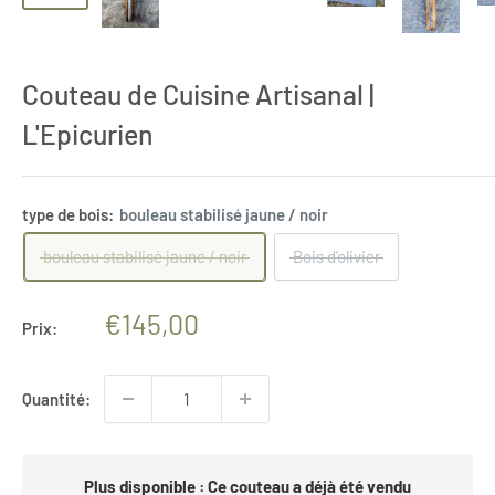
Couteau de Cuisine Artisanal |
L'Epicurien
type de bois:
bouleau stabilisé jaune / noir
bouleau stabilisé jaune / noir
Bois d'olivier
Prix
€145,00
Prix:
réduit
Quantité:
Plus disponible : Ce couteau a déjà été vendu