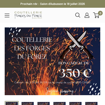
Passer
Prochain rdv : Salon d'Aubusson le 18 juillet 2026
au
0
Les
contenu
Forges
du
Forez