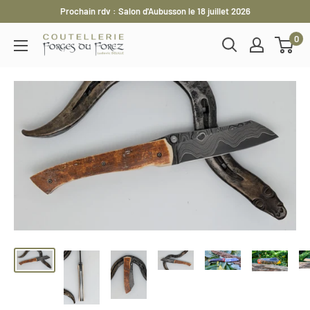
Passer
Prochain rdv : Salon d'Aubusson le 18 juillet 2026
au
0
Les
contenu
Forges
du
Forez