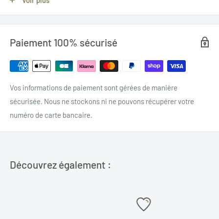
Pocket
Longueur totale :
21 cm
Paiement 100% sécurisé
Longueur de la lame :
9 cm
VERSION LOUPE DE PEUPLIER ROUGE
Vos informations de paiement sont gérées de manière
Acier de la lame :
Inox 14C28N
sécurisée. Nous ne stockons ni ne pouvons récupérer votre
Manche :
Loupe de peuplier stabilisée et intercalaires G10
numéro de carte bancaire.
blanc
Systèmes de verrouillage :
liner lock
Spacer :
G10 noir
Découvrez également :
VERSION IVOIRE DE MAMMOUTH
Acier de la lame :
acier damas avec tranchant rapporté
90mcv8/15/n20