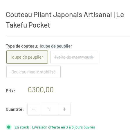
Couteau Pliant Japonais Artisanal | Le
Takefu Pocket
Type de couteau:
loupe de peuplier
loupe de peuplier
ivoire de mammouth
Bouleau madré stabilisé
Prix
€300,00
Prix:
réduit
Quantité:
En stock : Livraison offerte en 3 à 5 jours ouvrés